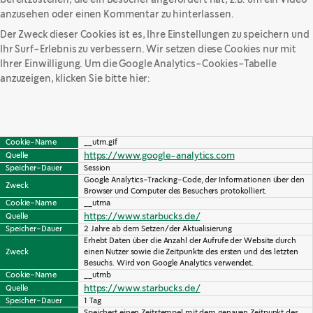
anzusehen oder einen Kommentar zu hinterlassen.
Der Zweck dieser Cookies ist es, Ihre Einstellungen zu speichern und
Ihr Surf-Erlebnis zu verbessern. Wir setzen diese Cookies nur mit
Ihrer Einwilligung. Um die Google Analytics-Cookies-Tabelle
anzuzeigen, klicken Sie bitte hier:
Cookie-Name
__utm.gif
https://www.google-analytics.com
Quelle
Speicher-Dauer
Session
Google Analytics-Tracking-Code, der Informationen über den 
Zweck
Browser und Computer des Besuchers protokolliert.
Cookie-Name
__utma
https://www.starbucks.de/
Quelle
Speicher-Dauer
2 Jahre ab dem Setzen/der Aktualisierung
Erhebt Daten über die Anzahl der Aufrufe der Website durch 
Zweck
einen Nutzer sowie die Zeitpunkte des ersten und des letzten 
Besuchs. Wird von Google Analytics verwendet.
Cookie-Name
__utmb
https://www.starbucks.de/
Quelle
Speicher-Dauer
1 Tag
Speichert einen Zeitstempel mit dem genauen Zeitpunkt des 