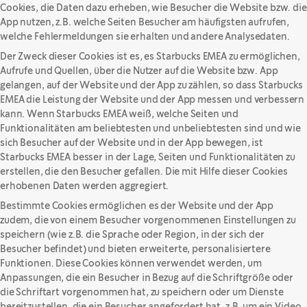
Cookies, die Daten dazu erheben, wie Besucher die Website bzw. die
App nutzen, z.B. welche Seiten Besucher am häufigsten aufrufen,
welche Fehlermeldungen sie erhalten und andere Analysedaten.
Der Zweck dieser Cookies ist es, es Starbucks EMEA zu ermöglichen,
Aufrufe und Quellen, über die Nutzer auf die Website bzw. App
gelangen, auf der Website und der App zu zählen, so dass Starbucks
EMEA die Leistung der Website und der App messen und verbessern
kann. Wenn Starbucks EMEA weiß, welche Seiten und
Funktionalitäten am beliebtesten und unbeliebtesten sind und wie
sich Besucher auf der Website und in der App bewegen, ist
Starbucks EMEA besser in der Lage, Seiten und Funktionalitäten zu
erstellen, die den Besucher gefallen. Die mit Hilfe dieser Cookies
erhobenen Daten werden aggregiert.
Bestimmte Cookies ermöglichen es der Website und der App
zudem, die von einem Besucher vorgenommenen Einstellungen zu
speichern (wie z.B. die Sprache oder Region, in der sich der
Besucher befindet) und bieten erweiterte, personalisiertere
Funktionen. Diese Cookies können verwendet werden, um
Anpassungen, die ein Besucher in Bezug auf die Schriftgröße oder
die Schriftart vorgenommen hat, zu speichern oder um Dienste
bereitzustellen, die ein Besucher angefordert hat, z.B. um ein Video