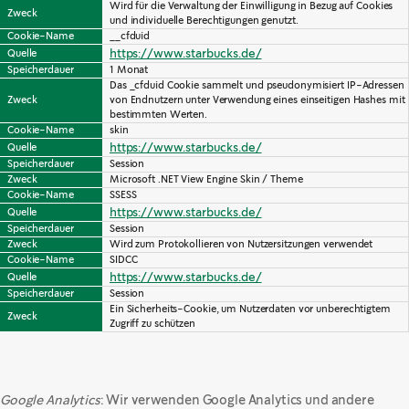
Wird für die Verwaltung der Einwilligung in Bezug auf Cookies 
Zweck
und individuelle Berechtigungen genutzt.
Cookie-Name
__cfduid
https://www.starbucks.de/
Quelle
Speicherdauer
1 Monat
Das _cfduid Cookie sammelt und pseudonymisiert IP-Adressen 
Zweck
von Endnutzern unter Verwendung eines einseitigen Hashes mit 
bestimmten Werten.
Cookie-Name
skin
https://www.starbucks.de/
Quelle
Speicherdauer
Session
Zweck
Microsoft .NET View Engine Skin / Theme
Cookie-Name
SSESS
https://www.starbucks.de/
Quelle
Speicherdauer
Session
Zweck
Wird zum Protokollieren von Nutzersitzungen verwendet
Cookie-Name
SIDCC
https://www.starbucks.de/
Quelle
Speicherdauer
Session
Ein Sicherheits-Cookie, um Nutzerdaten vor unberechtigtem 
Zweck
Zugriff zu schützen
Google Analytics
: Wir verwenden Google Analytics und andere