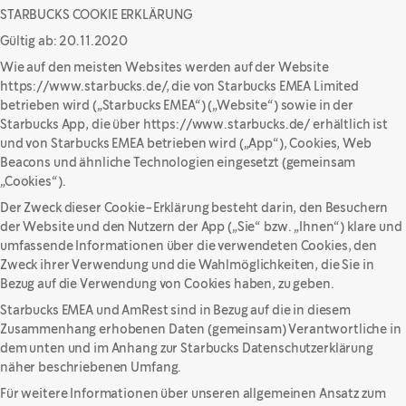
STARBUCKS COOKIE ERKLÄRUNG
Gültig ab: 20.11.2020
Wie auf den meisten Websites werden auf der Website
https://www.starbucks.de/, die von Starbucks EMEA Limited
betrieben wird („Starbucks EMEA“) („Website“) sowie in der
Starbucks App, die über https://www.starbucks.de/ erhältlich ist
und von Starbucks EMEA betrieben wird („App“), Cookies, Web
Beacons und ähnliche Technologien eingesetzt (gemeinsam
„Cookies“).
Der Zweck dieser Cookie-Erklärung besteht darin, den Besuchern
der Website und den Nutzern der App („Sie“ bzw. „Ihnen“) klare und
umfassende Informationen über die verwendeten Cookies, den
Zweck ihrer Verwendung und die Wahlmöglichkeiten, die Sie in
Bezug auf die Verwendung von Cookies haben, zu geben.
Starbucks EMEA und AmRest sind in Bezug auf die in diesem
Zusammenhang erhobenen Daten (gemeinsam) Verantwortliche in
dem unten und im Anhang zur Starbucks Datenschutzerklärung
näher beschriebenen Umfang.
Für weitere Informationen über unseren allgemeinen Ansatz zum