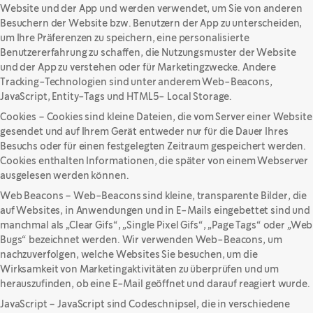
Website und der App und werden verwendet, um Sie von anderen
Besuchern der Website bzw. Benutzern der App zu unterscheiden,
um Ihre Präferenzen zu speichern, eine personalisierte
Benutzererfahrung zu schaffen, die Nutzungsmuster der Website
und der App zu verstehen oder für Marketingzwecke. Andere
Tracking-Technologien sind unter anderem Web-Beacons,
JavaScript, Entity-Tags und HTML5- Local Storage.
Cookies – Cookies sind kleine Dateien, die vom Server einer Website
gesendet und auf Ihrem Gerät entweder nur für die Dauer Ihres
Besuchs oder für einen festgelegten Zeitraum gespeichert werden.
Cookies enthalten Informationen, die später von einem Webserver
ausgelesen werden können.
Web Beacons – Web-Beacons sind kleine, transparente Bilder, die
auf Websites, in Anwendungen und in E-Mails eingebettet sind und
manchmal als „Clear Gifs“, „Single Pixel Gifs“, „Page Tags“ oder „Web
Bugs“ bezeichnet werden. Wir verwenden Web-Beacons, um
nachzuverfolgen, welche Websites Sie besuchen, um die
Wirksamkeit von Marketingaktivitäten zu überprüfen und um
herauszufinden, ob eine E-Mail geöffnet und darauf reagiert wurde.
JavaScript – JavaScript sind Codeschnipsel, die in verschiedene