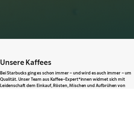
Unsere Kaffees
Bei Starbucks ging es schon immer – und wird es auch immer – um
Qualität. Unser Team aus Kaffee-Expert*innen widmet sich mit
Leidenschaft dem Einkauf, Rösten, Mischen und Aufbrühen von
hochwertigem 100 % Arabica-Kaffee.
Unsere Begeisterung für Kaffee ist nur durch die Freude zu
übertreffen, ihn mit Dir zu teilen. Bevor Du Deinen Lieblingskaffee
von Starbucks® trinken kannst, durchlaufen die Bohnen viele
sorgfältige Schritte.